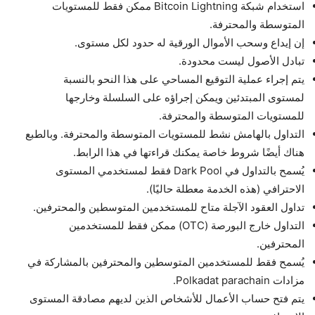
استخدام شبكة Bitcoin Lightning ممكن فقط للمستويات
المتوسطة والمحترفة.
إن إيداع وسحب الأموال الورقية له حدود لكل مستوى.
تبادل الأصول ليست محدودة.
يتم إجراء عملية التوقيع المساحي على هذا النحو بالنسبة
لمستوى المبتدئين ويمكن إجراؤه على السلسلة وخارجها
للمستويات المتوسطة والمحترفة.
التداول بالهامش نشط للمستويات المتوسطة والمحترفة. وبالطبع
هناك أيضًا شروط خاصة يمكنك قراءتها في هذا الرابط.
يُسمح بالتداول في Dark Pool فقط لمستخدمي المستوى
الاحترافي (هذه الخدمة معطلة حاليًا).
تداول العقود الآجلة متاح للمستخدمين المتوسطين والمحترفين.
التداول خارج البورصة (OTC) ممكن فقط للمستخدمين
المحترفين.
يُسمح فقط للمستخدمين المتوسطين والمحترفين بالمشاركة في
مزادات Polkadat parachain.
يتم فتح حساب الأعمال للأشخاص الذين لديهم مصادقة المستوى