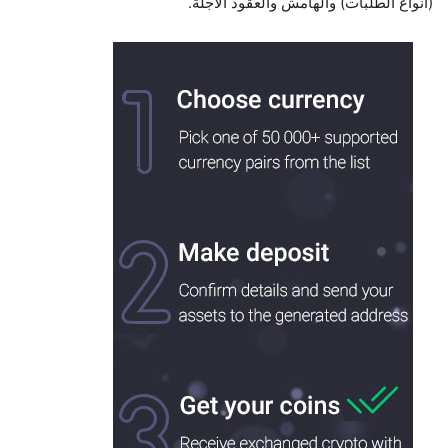
(أنواع الطلبات) والهامش والعقود الآجلة.