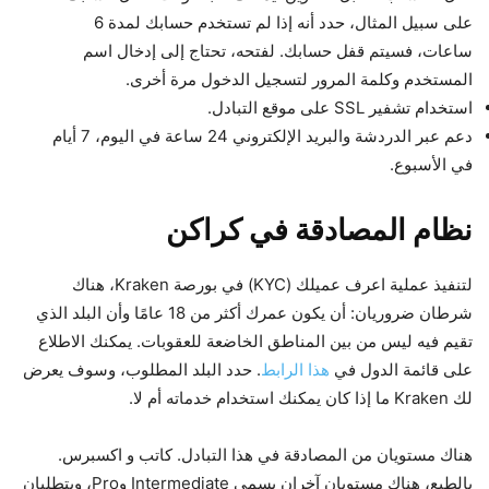
على سبيل المثال، حدد أنه إذا لم تستخدم حسابك لمدة 6
ساعات، فسيتم قفل حسابك. لفتحه، تحتاج إلى إدخال اسم
المستخدم وكلمة المرور لتسجيل الدخول مرة أخرى.
استخدام تشفير SSL على موقع التبادل.
دعم عبر الدردشة والبريد الإلكتروني 24 ساعة في اليوم، 7 أيام
في الأسبوع.
نظام المصادقة في كراكن
لتنفيذ عملية اعرف عميلك (KYC) في بورصة Kraken، هناك
شرطان ضروريان: أن يكون عمرك أكثر من 18 عامًا وأن البلد الذي
تقيم فيه ليس من بين المناطق الخاضعة للعقوبات. يمكنك الاطلاع
على قائمة الدول في
هذا الرابط
. حدد البلد المطلوب، وسوف يعرض
لك Kraken ما إذا كان يمكنك استخدام خدماته أم لا.
هناك مستويان من المصادقة في هذا التبادل. كاتب و اكسبرس.
بالطبع، هناك مستويان آخران يسمى Intermediate وPro، ويتطلبان