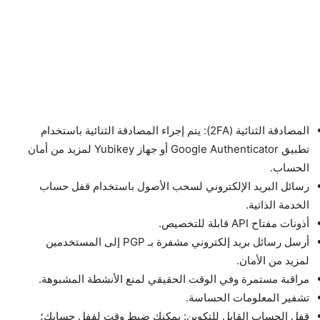
المصادقة الثنائية (2FA): يتم إجراء المصادقة الثنائية باستخدام
تطبيق Google Authenticator أو جهاز Yubikey لمزيد من أمان
الحساب.
رسائل البريد الإلكتروني لسحب الأصول باستخدام قفل حساب
الخدمة الذاتية.
أذونات مفتاح API قابلة للتخصيص.
أرسل رسائل بريد إلكتروني مشفرة بـ PGP إلى المستخدمين
لمزيد من الأمان.
مراقبة مستمرة وفي الوقت الحقيقي لمنع الأنشطة المشبوهة.
تشفير المعلومات الحساسة.
قفل الحساب القابل للتكوين: يمكنك ضبط وقت لقفل حسابك؛